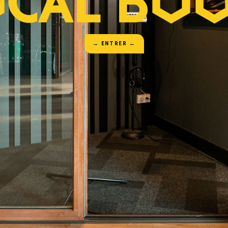
CAL BO
→ ENTRER ←